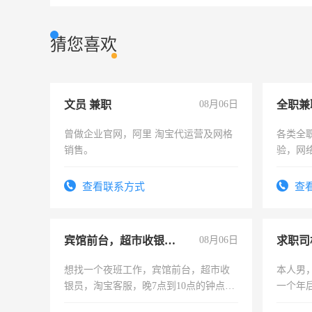
猜您喜欢
文员 兼职
08月06日
全职兼
曾做企业官网，阿里 淘宝代运营及网格
各类全
销售。
验，网
队长，
有高低
查看联系方式
查
宾馆前台，超市收银员，淘宝客服
08月06日
求职司
想找一个夜班工作，宾馆前台，超市收
本人男，
银员，淘宝客服，晚7点到10点的钟点
一个年
工，麻烦看到的老板加我微信聊，手机
加班。