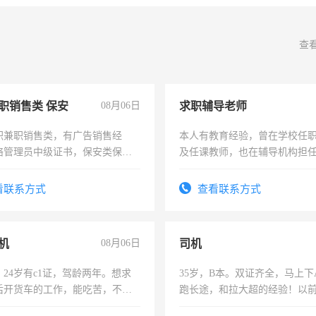
查
职销售类 保安
08月06日
求职辅导老师
职兼职销售类，有广告销售经
本人有教育经验，曾在学校任
络管理员中级证书，保安类保安
及任课教师，也在辅导机构担
形象岗或幼儿园保安，维修水电
师，求周一至周五辅导老师的
压电工证和十几年工作经验
看联系方式
查看联系方式
机
08月06日
司机
24岁有c1证，驾龄两年。想求
35岁，B本。双证齐全，马上下
后开货车的工作，能吃苦，不怕
跑长途，和拉大超的经验！以
六，渣土车