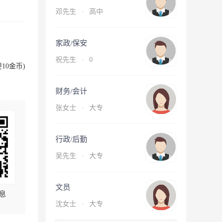
邓先生
·
高中
家政/保安
祝先生
·
0
10金币)
财务/会计
张女士
·
大专
行政/后勤
吴先生
·
大专
文员
息
沈女士
·
大专