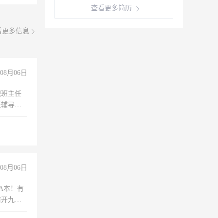
查看更多简历
看更多信息
08月06日
职班主任
任辅导教
工作
08月06日
A本！有
前开九米