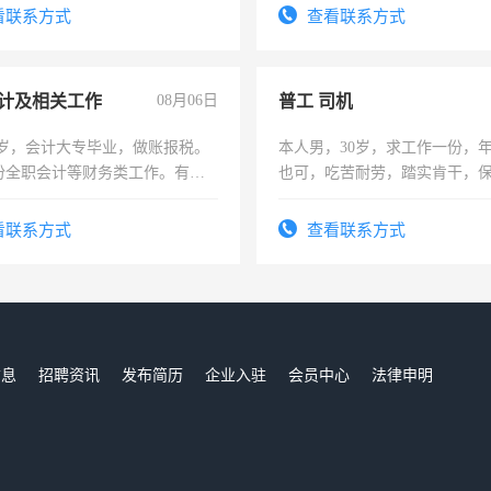
看联系方式
查看联系方式
计及相关工作
08月06日
普工 司机
7岁，会计大专毕业，做账报税。
本人男，30岁，求工作一份，
份全职会计等财务类工作。有会
也可，吃苦耐劳，踏实肯干，
勿扰
看联系方式
查看联系方式
信息
招聘资讯
发布简历
企业入驻
会员中心
法律申明
们