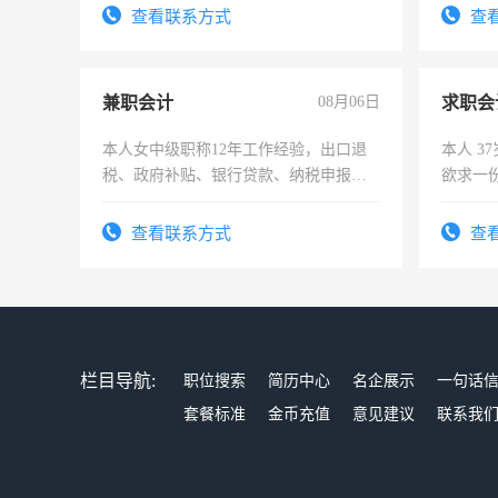
号同微信
查看联系方式
查
兼职会计
08月06日
求职会
本人女中级职称12年工作经验，出口退
本人 3
税、政府补贴、银行贷款、纳税申报、
欲求一
为各类公司策划，设建新账，理乱账业
计证
务，财务咨询等业务。欲求兼职会计工
查看联系方式
查
作
栏目导航:
职位搜索
简历中心
名企展示
一句话
套餐标准
金币充值
意见建议
联系我